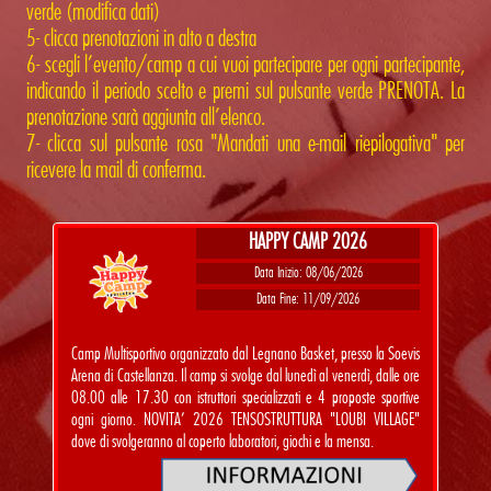
verde (modifica dati)
5- clicca prenotazioni in alto a destra
6- scegli l'evento/camp a cui vuoi partecipare per ogni partecipante,
indicando il periodo scelto e premi sul pulsante verde PRENOTA. La
prenotazione sarà aggiunta all'elenco.
7- clicca sul pulsante rosa "Mandati una e-mail riepilogativa" per
ricevere la mail di conferma.
HAPPY CAMP 2026
Data Inizio: 08/06/2026
Data Fine: 11/09/2026
Camp Multisportivo organizzato dal Legnano Basket, presso la Soevis
Arena di Castellanza. Il camp si svolge dal lunedì al venerdì, dalle ore
08.00 alle 17.30 con istruttori specializzati e 4 proposte sportive
ogni giorno. NOVITA' 2026 TENSOSTRUTTURA "LOUBI VILLAGE"
dove di svolgeranno al coperto laboratori, giochi e la mensa.